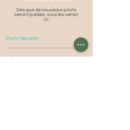
Dès que de nouveaux posts
seront publiés, vous les verrez
ici.
Posts Récents
Pourquoi je ne recommande
pas l'utilisation des laisses
enrouleurs
Coup de chaleur chez le chien
et le chat : reconnaître les
signes et agir rapidement