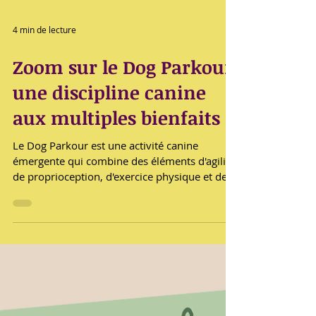
4 min de lecture
Zoom sur le Dog Parkour,
une discipline canine
aux multiples bienfaits
Le Dog Parkour est une activité canine
émergente qui combine des éléments d'agilité,
de proprioception, d'exercice physique et de
stimulation mentale. Inspiré du parkour
humain, qui consiste à franchir des obstacles
urbains de manière fluide et créative, le Dog
Parkour adapte cette pratique aux chiens. Le
mot d'ordre est adaptabilité et l'objectif est de
permettre aux chiens de surmonter différents