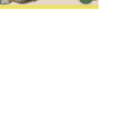
2 min de lecture
Un Monde de chien, un
Monde d'odeurs
Le flair est au chien ce que la vue est à
l'homme. En effet le chien découvre,
appréhende et analyse le monde qui l'entour
avec sa truffe. Si pour nous la vue d'un
magnifique paysage, d'un coucher de soleil ou