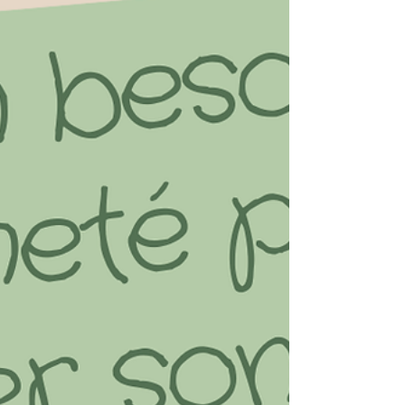
le droit ou non d'interagir avec eux, à quel
moment ils peuvent faire leurs besoins,
explorer, à quel(s) endroit(s) ils ont le droit de
dormir, bref nous intervenons dans
quasiment