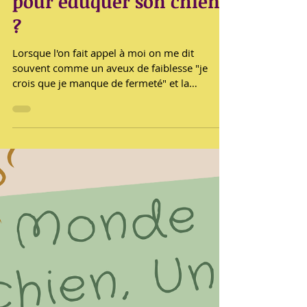
3 min de lecture
A t'on besoin de fermeté
pour éduquer son chien
?
Lorsque l'on fait appel à moi on me dit
souvent comme un aveux de faiblesse "je
crois que je manque de fermeté" et la
première chose que je fais c'est de rassurer
immédiatement la personne car non non,
même si ça peut paraitre surprenant, il n'y a
absolument pas besoin de fermeté pour
éduquer ou rééduquer un chien ! Ce n'est pas
du tout nécessaire et ce n'est pas souhaitable !
L'éducation des chiens est souvent entourée
de nombreuses idées reçues, et l'une des plus