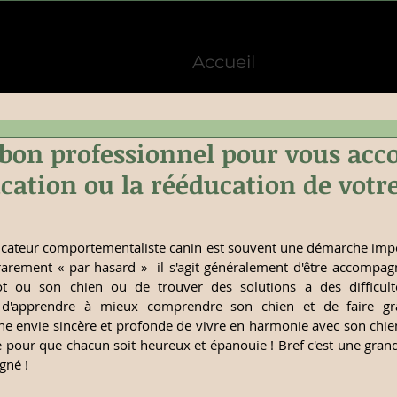
Accueil
e bon professionnel pour vous ac
cation ou la rééducation de votr
ucateur comportementaliste canin est souvent une démarche imp
t rarement « par hasard »  il s'agit généralement d'être accompag
t ou son chien ou de trouver des solutions a des difficulté
 d'apprendre à mieux comprendre son chien et de faire gran
e envie sincère et profonde de vivre en harmonie avec son chien
e pour que chacun soit heureux et épanouie ! Bref c'est une grand
gné !