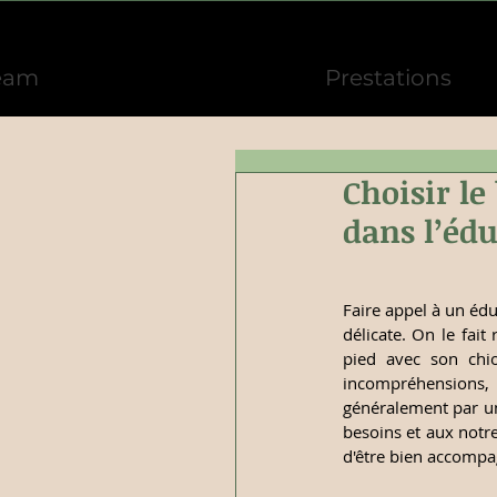
eam
Prestations
Choisir l
dans l’édu
Faire appel à un éd
délicate. On le fai
pied avec son chio
incompréhensions,
généralement par un
besoins et aux notr
d'être bien accompa