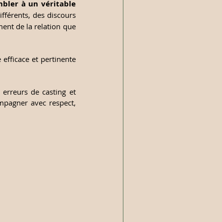
bler à un véritable 
fférents, des discours 
ent de la relation que 
efficace et pertinente 
Voici quelques repères simples et essentiels pour orienter votre choix et éviter les erreurs de casting et 
mpagner avec respect, 