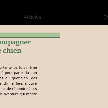
Articles
C
compagner
e chien
ortante, parfois même 
né pour partir du bon 
s du quotidien, des 
dir le lien, motivé 
 et de répondre à ses 
e aventure qui mérite 