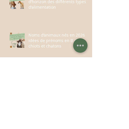
d’horizon des différents types
d’alimentation
Noms d’animaux nés en 2026 :
idées de prénoms en B pour
chiots et chatons
Choisir le bon professionnel
pour vous accompagner dans
l’éducation ou la rééducation
de votre chien
Belle et Heureuse année à tous
! 2026 démarrage d'une 9 ème
année à vos côtés !