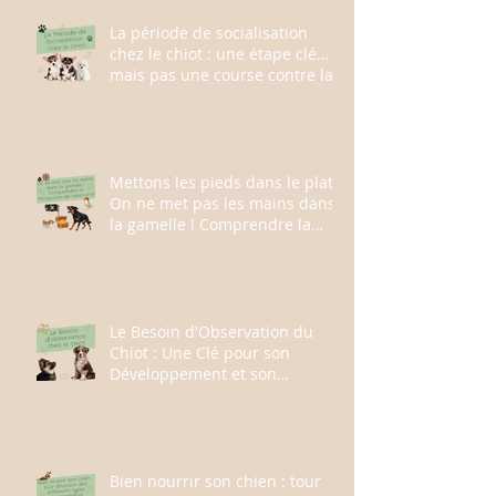
La période de socialisation
chez le chiot : une étape clé…
mais pas une course contre la
montre
Mettons les pieds dans le plat :
On ne met pas les mains dans
la gamelle ! Comprendre la
Protection de ressource et ses
enjeux
Le Besoin d'Observation du
Chiot : Une Clé pour son
Développement et son
Apprentissage
Bien nourrir son chien : tour