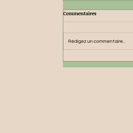
Commentaires
Rédigez un commentaire...
Pourquoi je ne
recommande pas
l'utilisation des laisses
enrouleurs