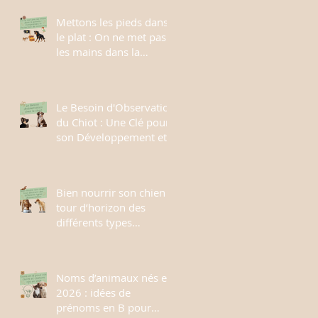
Mettons les pieds dans
le plat : On ne met pas
les mains dans la
gamelle ! Comprendre
la Protection de
ressource et ses enjeux
Le Besoin d'Observation
du Chiot : Une Clé pour
son Développement et
son Apprentissage
Bien nourrir son chien :
tour d’horizon des
différents types
d’alimentation
Noms d’animaux nés en
2026 : idées de
prénoms en B pour