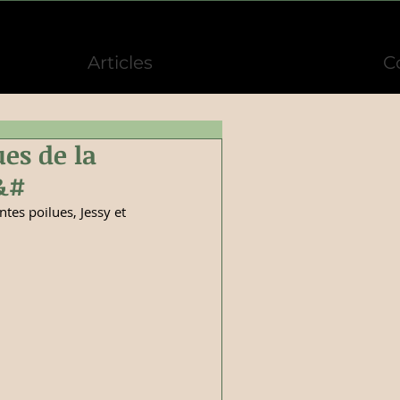
Articles
C
es de la
l&#
ntes poilues, Jessy et 