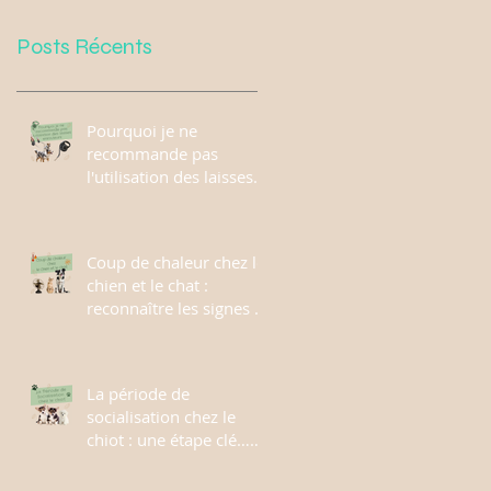
Posts Récents
Pourquoi je ne
recommande pas
l'utilisation des laisses
enrouleurs
Coup de chaleur chez le
chien et le chat :
reconnaître les signes et
agir rapidement
La période de
socialisation chez le
chiot : une étape clé…
mais pas une course
contre la montre