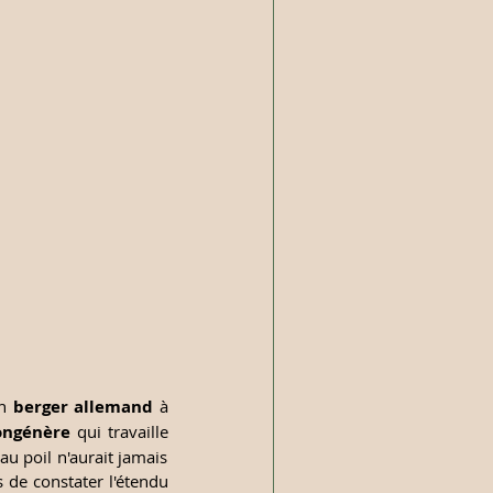
n 
berger allemand
 à 
ongénère
 qui travaille 
u poil n'aurait jamais 
 de constater l'étendu 