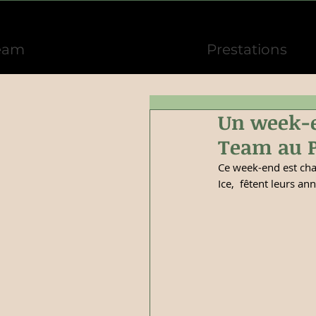
eam
Prestations
Un week-en
Team au Po
Ce week-end est ch
Ice,  fêtent leurs an