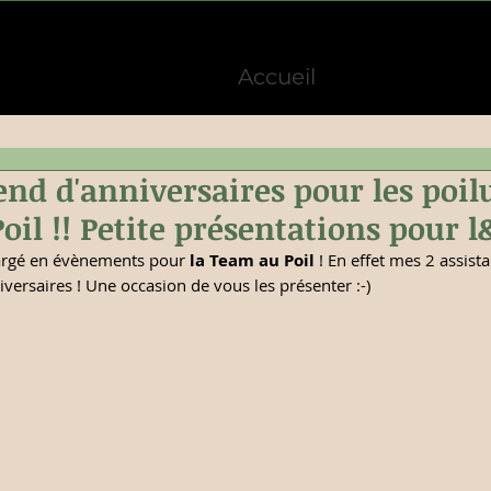
Accueil
d d'anniversaires pour les poilu
il !! Petite présentations pour 
argé en évènements pour 
la Team au Poil
 ! En effet mes 2 assista
niversaires ! Une occasion de vous les présenter :-)