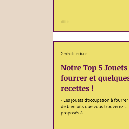
promener, rencontrer des congénèr
d'interagir avec eux, à quel moment
besoins, explorer, à quel(s) endroit(
bref nous intervenons dans quasi
2 min de lecture
Notre Top 5 Jouets
fourrer et quelque
recettes !
- Les jouets d'occupation à fourrer présentent un certain nombre
de bienfaits que vous trouverez ci
proposés à...