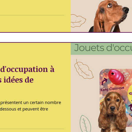
es et avoir le droit ou non
 ils peuvent faire leurs
s) ils ont le droit de dormir,
ment
 d'occupation à
s idées de
 dessous et peuvent être