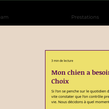
eam
Prestations
3 min de lecture
Mon chien a besoin
Choix
Si l'on se penche sur le quotidien 
vite constater que l'on contrôle pr
vie. Nous décidons à quel moment
le contenu de leurs gamelles, où e