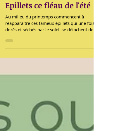
Epillets ce fléau de l'été
Au milieu du printemps commencent à
réapparaître ces fameux épillets qui une fois
dorés et séchés par le soleil se détachent de
leur épi et deviennent une grande menace
pour nos chiens et chats... Ils sont partout,
aussi bien en ville que dans les champs et
sont parfois méconnus et pourtant ils peuvent
faire beaucoup de dégâts voir être fatals pour
vos animaux. Le problème des épillets c'est
qu'ils s'accrochent aux poils de nos chiens et
chats et s'y installent ou encore ils