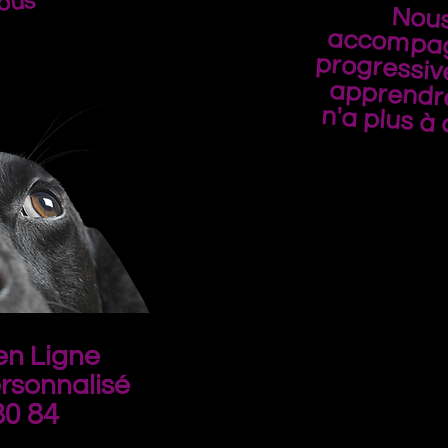
vous
Nous
accomp
progres
apprend
n'a plus à 
n Ligne
rsonnalisé
80 84