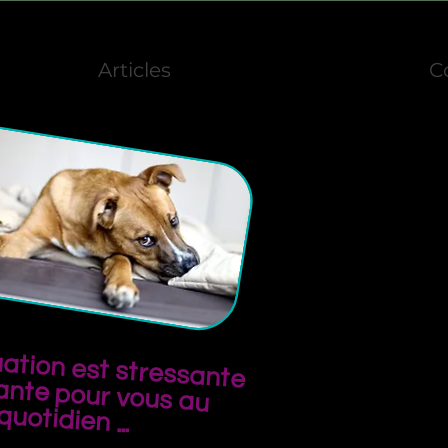
Articles
C
uation est stressante
nte pour vous au
quotidien ...
​