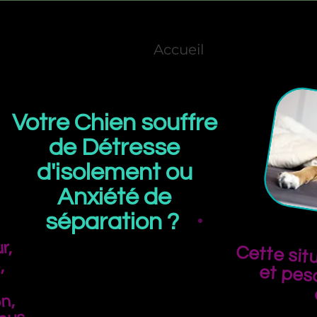
Accueil
Votre Chien souffre
de Détresse
d'isolement ou
Anxiété de
séparation ?
r,
Cette sit
et pesa
,
n,