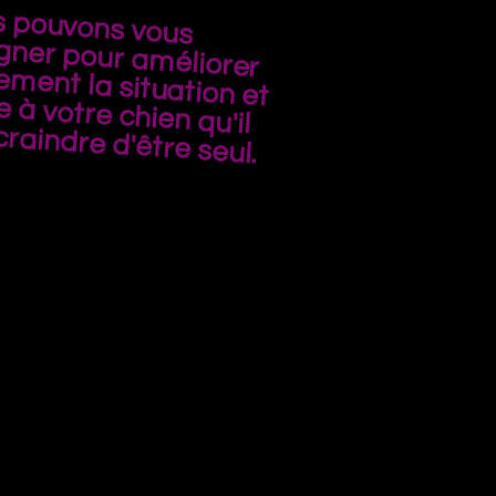
 pouvons vous
agner pour améliorer
sivement la situation et
re à votre chien qu'il
craindre d'être seul.